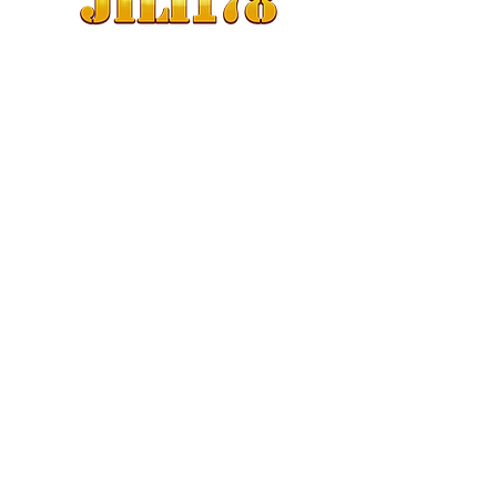
Tungkol sa
150%
OKEBET
atin
Welcome
Bonus
Patakaran sa
300% na
Betso88
Privacy
Bonus sa
Anibersaryo
Mga Tuntunin at
JILIBET
1ASIABET
Kundisyon
Mga laro
PH2BET
PNXBET
ROYAL888
FC178
Slot
Machine
Makina sa
https://www.fc178-
Pangingisda
casino.com
Balita
https://www.fc178.online
Paano
Bisitahin kami:
manalo