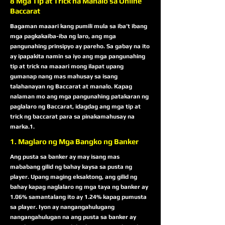
8 Mga Tip at Trick na Manalo sa Online
Baccarat
Bagaman maaari kang pumili mula sa iba’t ibang
mga pagkakaiba-iba ng laro, ang mga
pangunahing prinsipyo ay pareho. Sa gabay na ito
ay ipapakita namin sa iyo ang mga pangunahing
tip at trick na maaari mong ilapat upang
gumanap nang mas mahusay sa isang
talahanayan ng Baccarat at manalo. Kapag
nalaman mo ang mga pangunahing patakaran ng
paglalaro ng Baccarat, idagdag ang mga tip at
trick ng baccarat para sa pinakamahusay na
marka.1.
1. Maglaro ng Mga Bangko ng Banker
Ang pusta sa banker ay may isang mas
mababang gilid ng bahay kaysa sa pusta ng
player. Upang maging eksaktong, ang gilid ng
bahay kapag naglalaro ng mga taya ng banker ay
1.06% samantalang ito ay 1.24% kapag pumusta
sa player. Iyon ay nangangahulugang
nangangahulugan na ang pusta sa banker ay