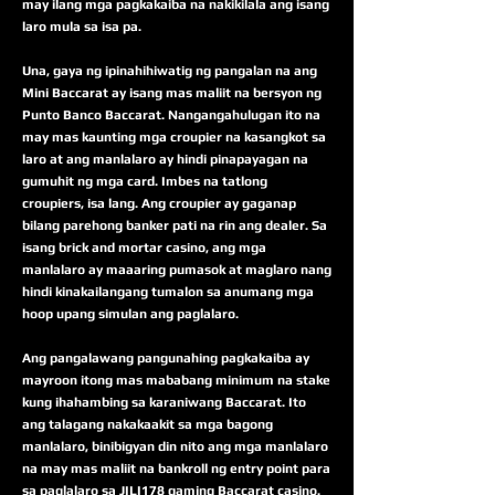
may ilang mga pagkakaiba na nakikilala ang isang
laro mula sa isa pa.
Una, gaya ng ipinahihiwatig ng pangalan na ang
Mini Baccarat ay isang mas maliit na bersyon ng
Punto Banco Baccarat. Nangangahulugan ito na
may mas kaunting mga croupier na kasangkot sa
laro at ang manlalaro ay hindi pinapayagan na
gumuhit ng mga card. Imbes na tatlong
croupiers, isa lang. Ang croupier ay gaganap
bilang parehong banker pati na rin ang dealer. Sa
isang brick and mortar casino, ang mga
manlalaro ay maaaring pumasok at maglaro nang
hindi kinakailangang tumalon sa anumang mga
hoop upang simulan ang paglalaro.
Ang pangalawang pangunahing pagkakaiba ay
mayroon itong mas mababang minimum na stake
kung ihahambing sa karaniwang Baccarat. Ito
ang talagang nakakaakit sa mga bagong
manlalaro, binibigyan din nito ang mga manlalaro
na may mas maliit na bankroll ng entry point para
sa paglalaro sa
JILI178
gaming Baccarat casino.